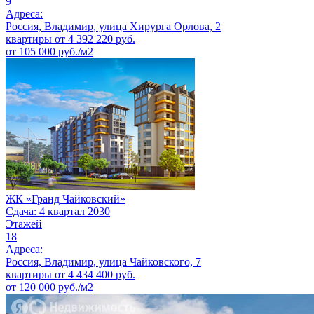
9
Адреса:
Россия, Владимир, улица Хирурга Орлова, 2
квартиры от
4 392 220
руб.
от 105 000 руб./м2
ЖК «Гранд Чайковский»
Сдача: 4 квартал 2030
Этажей
18
Адреса:
Россия, Владимир, улица Чайковского, 7
квартиры от
4 434 400
руб.
от 120 000 руб./м2