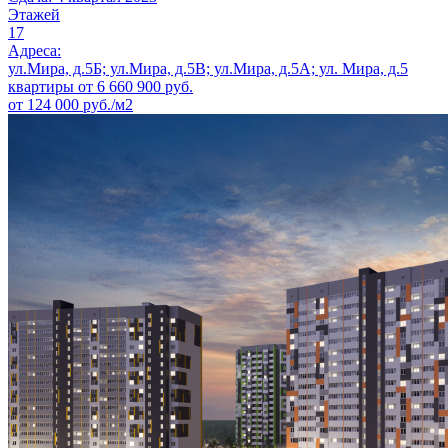
Этажей
17
Адреса:
ул.Мира, д.5Б; ул.Мира, д.5В; ул.Мира, д.5А; ул. Мира, д.5
квартиры от
6 660 900
руб.
от 124 000 руб./м2