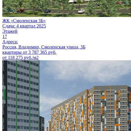
ЖК «Смоленская 3Б»
Сдача: 4 квартал 2025
Этажей
17
Адреса:
Россия, Владимир, Смоленская улица, 3Б
квартиры от
3 787 365
руб.
от 118 275 руб./м2