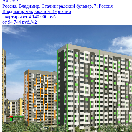
Адреса:
Россия, Владимир, Сталинградский бульвар, 7; Россия,
Владимир, микрорайон Веризино
квартиры от
4 140 000
руб.
от 94 744 руб./м2