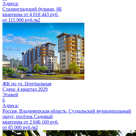
Адреса:
Сталинградский бульвар, 8Б
квартиры от
4 018 443
руб.
от 115 900 руб./м2
ЖК по ул. Центральная
Сдача: 4 квартал 2029
Этажей
6
Адреса:
Россия, Владимирская область, Суздальский муниципальный
округ, посёлок Садовый
квартиры от
2 646 160
руб.
от 85 000 руб./м2