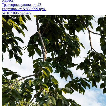
Адреса:
Тракторная улица , д. 43
квартиры от
5 839 999
руб.
от 167 096 руб./м2