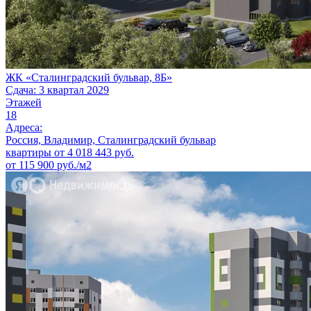
ЖК «Сталинградский бульвар, 8Б»
Сдача: 3 квартал 2029
Этажей
18
Адреса:
Россия, Владимир, Сталинградский бульвар
квартиры от
4 018 443
руб.
от 115 900 руб./м2